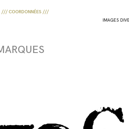
/// COORDONNÉES ///
IMAGES DIV
 MARQUES