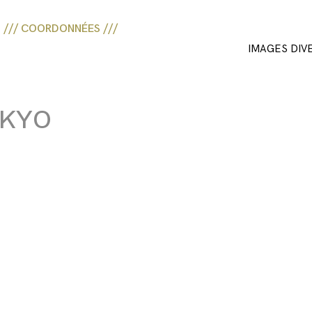
/// COORDONNÉES ///
IMAGES DIV
OKYO