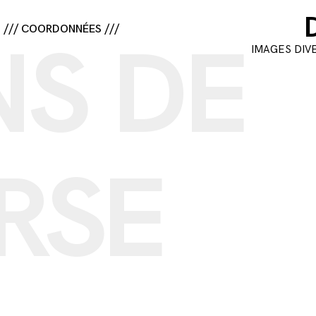
/// COORDONNÉES ///
NS DE
IMAGES DIV
RSE