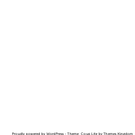
Proudly powered by WordPress
-
Theme: Coup Lite by Themes Kingdom